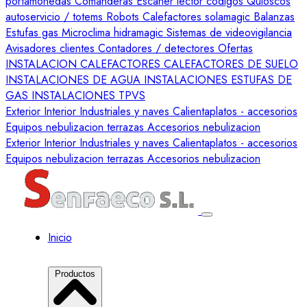
portamonedas
Comanderas
Escaner lector codigos
Quioscos
autoservicio / totems
Robots
Calefactores solamagic
Balanzas
Estufas gas
Microclima hidramagic
Sistemas de videovigilancia
Avisadores clientes
Contadores / detectores
Ofertas
INSTALACION CALEFACTORES
CALEFACTORES DE SUELO
INSTALACIONES DE AGUA
INSTALACIONES ESTUFAS DE
GAS
INSTALACIONES TPVS
Exterior
Interior
Industriales y naves
Calientaplatos
- accesorios
Equipos nebulizacion terrazas
Accesorios nebulizacion
Exterior
Interior
Industriales y naves
Calientaplatos
- accesorios
Equipos nebulizacion terrazas
Accesorios nebulizacion
Inicio
Productos