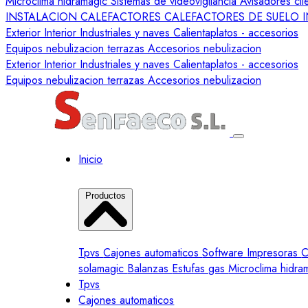
Microclima hidramagic
Sistemas de videovigilancia
Avisadores cl
INSTALACION CALEFACTORES
CALEFACTORES DE SUELO
Exterior
Interior
Industriales y naves
Calientaplatos
- accesorios
Equipos nebulizacion terrazas
Accesorios nebulizacion
Exterior
Interior
Industriales y naves
Calientaplatos
- accesorios
Equipos nebulizacion terrazas
Accesorios nebulizacion
Inicio
Productos
Tpvs
Cajones automaticos
Software
Impresoras
C
solamagic
Balanzas
Estufas gas
Microclima hidr
Tpvs
Cajones automaticos