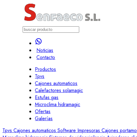
Noticias
Contacto
Productos
Tpvs
Cajones automaticos
Calefactores solamagic
Estufas gas
Microclima hidramagic
Ofertas
Galerías
Tpvs
Cajones automaticos
Software
Impresoras
Cajones portam