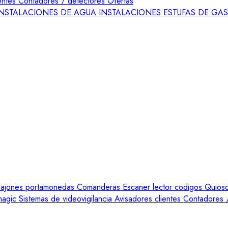
ientes
Contadores / detectores
Ofertas
INSTALACIONES DE AGUA
INSTALACIONES ESTUFAS DE GA
ajones portamonedas
Comanderas
Escaner lector codigos
Quiosc
amagic
Sistemas de videovigilancia
Avisadores clientes
Contadores 